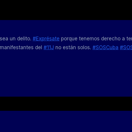
sea un delito.
#Exprésate
porque tenemos derecho a te
 manifestantes del
#11J
no están solos.
#SOSCuba
#SOS