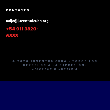
CONTACTO
mdjc@juventudcuba.org
+54 911 3820-
6833
© 2026 JUVENTUD CUBA - TODOS LOS
DERECHOS A LA EXPRESIÓN.
LIBERTAD ● JUSTICIA