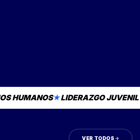
UMANOS
★
LIDERAZGO JUVENIL
★
ART
VER TODOS