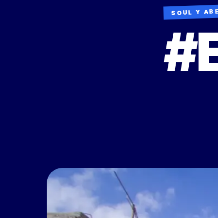
SOUL Y AB
#