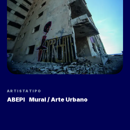
ARTISTA
TIPO
ABEPI
Mural / Arte Urbano